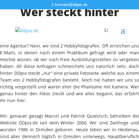
kontakt@ddpix.de
Wer steckt hinter
DDpix?
Wer steckt eigentlich hinter DDpix? Ist es ein Unternehmen oder
eine Agentur? Nein, wir sind 2 Hobbyfotografen. Oft erreichen uns
E-Mails, in denen nach einem Praktikum gefragt wird oder man
möchte wissen, ob wir noch freie Ausbildungsstellen zu vergeben
haben. All diese Anfragen schmeicheln uns natürlich sehr, doch
hinter DDpix steckt „nur“ eine private Fotoseite, welche aus einem
Team von 2 Hobbyfotografen besteht. Noch nie haben wir uns so
richtig vorgestellt und waren eher die Phantome mit Kamera. Wer
genau hinter den Fotos steckt und wie alles begann, das erfahrt
ihr nun hier.
Wir, genauer gesagt Marcel und Patrick Quietzsch, betreiben die
Website DDpix.de seit dem Winter 2006. Wir sind Zwillinge und
wurden 1986 in Dresden geboren. Heute leben wir in Heidenau,
sind aber dennoch täglich in Dresden unterwegs. Hauptberuflich