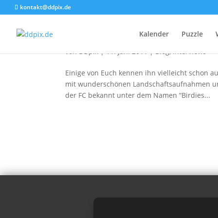
kontakt@ddpix.de
Interview mit Birdies Lan
Kalender
Puzzle
von
DDpix
|
11. Jan. 2011
|
Blog
,
Interviews
Einige von Euch kennen ihn vielleicht schon 
mit wunderschönen Landschaftsaufnahmen und i
der FC bekannt unter dem Namen “Birdies...