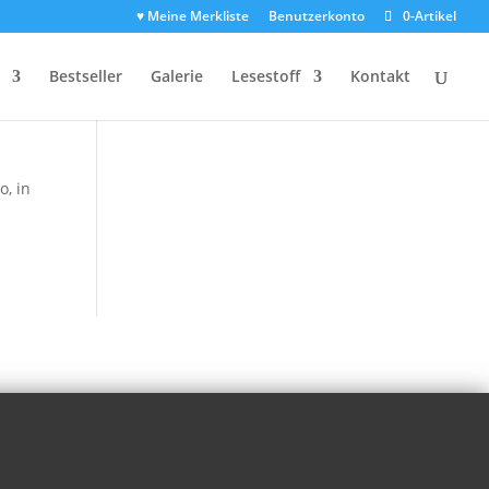
♥ Meine Merkliste
Benutzerkonto
0-Artikel
Bestseller
Galerie
Lesestoff
Kontakt
o, in