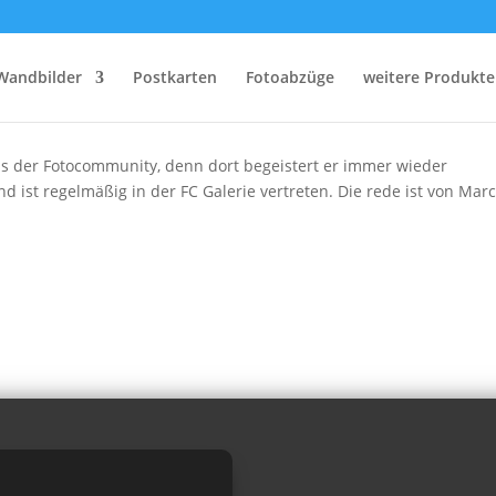
dscapes
Wandbilder
Postkarten
Fotoabzüge
weitere Produkte
aus der Fotocommunity, denn dort begeistert er immer wieder
st regelmäßig in der FC Galerie vertreten. Die rede ist von Marc