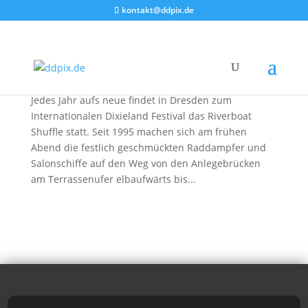
kontakt@ddpix.de
Feuerwerk zum Riverboat Shuffle 2018 in
Dresden
von
DDpix
|
19. Mai 2018
|
Feuerwerke
Jedes Jahr aufs neue findet in Dresden zum
Internationalen Dixieland Festival das Riverboat
Shuffle statt. Seit 1995 machen sich am frühen
Abend die festlich geschmückten Raddampfer und
Salonschiffe auf den Weg von den Anlegebrücken
am Terrassenufer elbaufwärts bis...