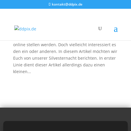
kontakt@ddpix.de
Unsere Silvesternacht
von
DDpix
|
1. Jan. 2011
|
Blog
Wir haben etwas überlegt ob wir diesen Artikel
online stellen werden. Doch vielleicht interessiert es
den ein oder anderen. In diesem Artikel möchten wir
Euch von unserer Silvesternacht berichten. In erster
Linie dient dieser Artikel allerdings dazu einen
kleinen...