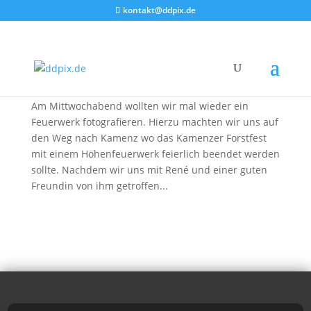
kontakt@ddpix.de
Kamenzer Forstfest 2010
von
DDpix
|
26. Aug. 2010
|
Blog
,
Feuerwerke
,
Fotoberichte
Am Mittwochabend wollten wir mal wieder ein
Feuerwerk fotografieren. Hierzu machten wir uns auf
den Weg nach Kamenz wo das Kamenzer Forstfest
mit einem Höhenfeuerwerk feierlich beendet werden
sollte. Nachdem wir uns mit René und einer guten
Freundin von ihm getroffen...