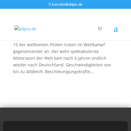
kontakt@ddpix.de
Das Red Bull AirRace
von
DDpix
|
9. Aug. 2010
|
Blog
Am vergangenen Wochenende war es endlich soweit,
15 der weltbesten Piloten traten im Wettkampf
gegeneinander an. Der wohl spektakulärste
Motorsport der Welt kam nach 4 Jahren endlich
wieder nach Deutschland. Geschwindigkeiten von
bis zu 400km/h, Beschleunigungskräfte...