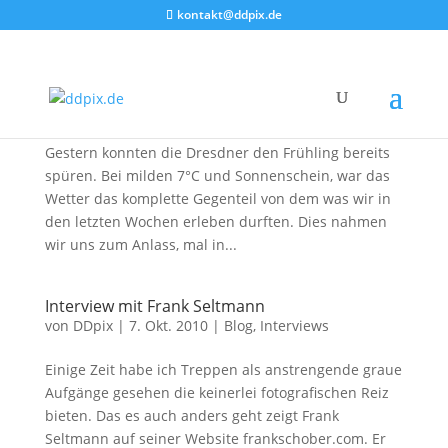
kontakt@ddpix.de
Blick auf die Frauenkirche
von
DDpix
|
19. Feb. 2012
|
Blog
,
Fotoberichte
Ein milder Samstag geht in Dresden zu Ende.
Gestern konnten die Dresdner den Frühling bereits
spüren. Bei milden 7°C und Sonnenschein, war das
Wetter das komplette Gegenteil von dem was wir in
den letzten Wochen erleben durften. Dies nahmen
wir uns zum Anlass, mal in...
Interview mit Frank Seltmann
von
DDpix
|
7. Okt. 2010
|
Blog
,
Interviews
Einige Zeit habe ich Treppen als anstrengende graue
Aufgänge gesehen die keinerlei fotografischen Reiz
bieten. Das es auch anders geht zeigt Frank
Seltmann auf seiner Website frankschober.com. Er