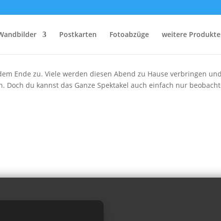
rnacht
Wandbilder
Postkarten
Fotoabzüge
weitere Produkte
ich dem Ende zu. Viele werden diesen Abend zu Hause verbringen u
en. Doch du kannst das Ganze Spektakel auch einfach nur beobach