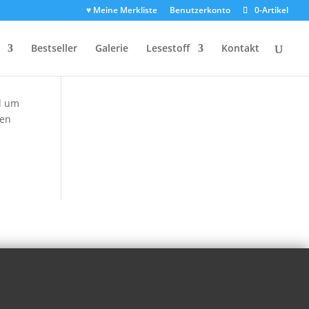
♥ Meine Merkliste
Benutzerkonto
0-Artikel
Bestseller
Galerie
Lesestoff
Kontakt
nd um
ten