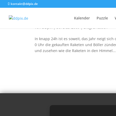
kontakt@ddpix.de
Standpunkte zur Silveste
Kalender
Puzzle
von
DDpix
|
30. Dez. 2009
|
Blog
,
Dresden
In knapp 24h ist es soweit, das Jahr neigt s
0 Uhr die gekauften Raketen und Böller zünd
und zusehen wie die Raketen in den Himmel...