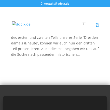
kontakt@ddpix.de
Dresden damals & heute | 3
von
DDpix
|
9. Mai 2014
|
Dresden damals & heute
Einige Wochen nach der Veröffentlichung
des ersten und zweiten Teils unserer Serie “Dresden
damals & heute”, können wir euch nun den dritten
Teil präsentieren. Auch diesmal begaben wir uns auf
die Suche nach passenden historischen...