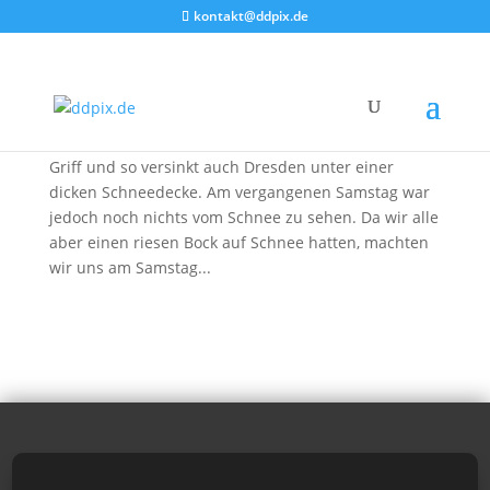
kontakt@ddpix.de
Winterliches Hohnstein
von
DDpix
|
29. Nov. 2010
|
Blog
,
Fotoberichte
Der Winter hat nun weite Teile Deutschlands fest im
Griff und so versinkt auch Dresden unter einer
dicken Schneedecke. Am vergangenen Samstag war
jedoch noch nichts vom Schnee zu sehen. Da wir alle
aber einen riesen Bock auf Schnee hatten, machten
wir uns am Samstag...