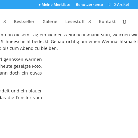
♥ Meine Merkliste
Benutzerkonto
0-Artikel
Bestseller
Galerie
Lesestoff
Kontakt
gangenen Samstag war jedoch noch nichts vom Schnee zu sehen. Da
and an diesem Tag ein kleiner Weihnachtsmarkt statt, welchen wir
 Schneeschicht bedeckt. Genau richtig um einen Weihnachtsmarkt
o bis zum Abend zu bleiben.
nd genossen warmen
heute gezeigte Foto.
dann doch ein etwas
delt und ein blauer
das die Fenster vom