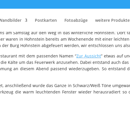
Winterliches Hohnstein
Wandbilder
Postkarten
Fotoabzüge
weitere Produkte
so versinkt auch Dresden unter einer dicken Schneedecke. Am ver
uns am Samstag auf den Weg in das winterliche Hohnstein. Dort f
er waren in Hohnstein bereits am Wochenende mit einer leichten
n der Burg Hohnstein abgefeuert werden, wir entschlossen uns als
 Restaurant mit dem passenden Namen “
Zur Aussicht
” etwas auf u
 die Kälte um das Feuerwerk anzusehen. Dabei entstand auch das 
timmung an diesem Abend passend wiederzugeben. So entstand 
tet, anschließend wurde das Ganze in Schwarz/Weiß Töne umgewan
werkzeug die warm leuchtenden Fenster wieder herausradiert so 