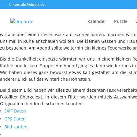
kontakt@ddpix.de
Kalender
Puzzle
Der Winter hat nun weite Teile Deutschlands fest im Griff und 
wir alle aber einen riesen Bock auf Schnee hatten, machten wir 
uns mal in Ruhe anschauen wollten. Die kleinen Gassen und Häus
zu besuchen. Am Abend sollte weiterhin ein kleines Feuerwerke a
Bis die Dunkelheit einsetzte wärmten wir uns in einem kleinen
Kaffee und leckere Suppe. Am Abend ging es dann wieder raus in
Wir haben dieses ganz bewusst etwas kalt gestaltet um die S
anderer Blick auf das winterliche Hohnstein.
Bei diesem Bild haben wir alles zu einem dezenten HDR verarbei
Fotofilter übergelegt. In diesem Filter wurden mittels Auswahl
Originalfoto hindurch scheinen konnten.
EXIF Daten
GPS Daten
Bild kaufen