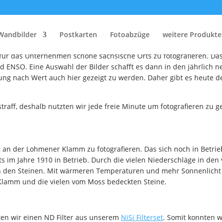
terwegs in Sachsen – Tei
Wandbilder
Postkarten
Fotoabzüge
weitere Produkte
 sowie südlichen Bereich von Sachsen mit unserer Kamera unterwe
e für das Unternehmen schöne sächsische Orts zu fotografieren. 
ENSO. Eine Auswahl der Bilder schafft es dann in den jährlich 
ung nach Wert auch hier gezeigt zu werden. Daher gibt es heute de
straff, deshalb nutzten wir jede freie Minute um fotografieren zu 
n der Lohmener Klamm zu fotografieren. Das sich noch in Betrieb 
ts im Jahre 1910 in Betrieb. Durch die vielen Niederschläge in d
n den Steinen. Mit wärmeren Temperaturen und mehr Sonnenlicht wu
 Klamm und die vielen vom Moss bedeckten Steine.
ten wir einen ND Filter aus unserem
NiSi Filterset
. Somit konnten w