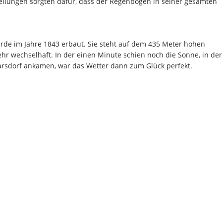
tellungen sorgten dafür, dass der Regenbogen in seiner gesamten
rde im Jahre 1843 erbaut. Sie steht auf dem 435 Meter hohen
r wechselhaft. In der einen Minute schien noch die Sonne, in der
marsdorf ankamen, war das Wetter dann zum Glück perfekt.