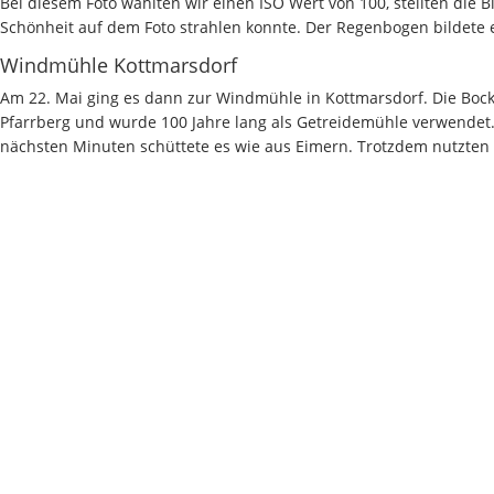
Bei diesem Foto wählten wir einen ISO Wert von 100, stellten die 
Schönheit auf dem Foto strahlen konnte. Der Regenbogen bildete 
Windmühle Kottmarsdorf
Am 22. Mai ging es dann zur Windmühle in Kottmarsdorf. Die Boc
Pfarrberg und wurde 100 Jahre lang als Getreidemühle verwendet.
nächsten Minuten schüttete es wie aus Eimern. Trotzdem nutzten w