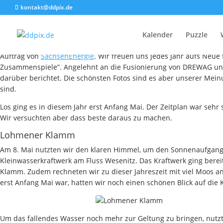
kontakt@ddpix.de
Un
Kalender
Puzzle
In den vergangenen Wochen waren wir wieder häufig im östlichen
Auftrag von
SachsenEnergie
. Wir freuen uns jedes Jahr aufs Neu
Zusammenspiele”. Angelehnt an die Fusionierung von DREWAG und 
darüber berichtet. Die schönsten Fotos sind es aber unserer Mein
sind.
Los ging es in diesem Jahr erst Anfang Mai. Der Zeitplan war sehr 
Wir versuchten aber dass beste daraus zu machen.
Lohmener Klamm
Am 8. Mai nutzten wir den klaren Himmel, um den Sonnenaufgang a
Kleinwasserkraftwerk am Fluss Wesenitz. Das Kraftwerk ging berei
Klamm. Zudem rechneten wir zu dieser Jahreszeit mit viel Moos a
erst Anfang Mai war, hatten wir noch einen schönen Blick auf die
Um das fallendes Wasser noch mehr zur Geltung zu bringen, nutz