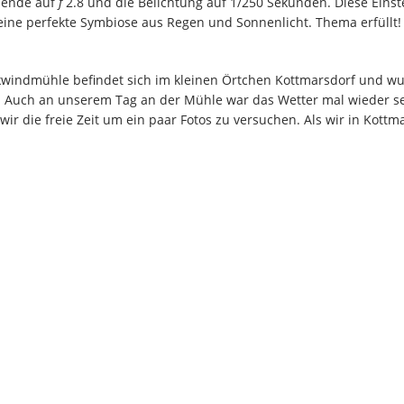
Blende auf
f
2.8 und die Belichtung auf 1/250 Sekunden. Diese Eins
eine perfekte Symbiose aus Regen und Sonnenlicht. Thema erfüllt!
kwindmühle befindet sich im kleinen Örtchen Kottmarsdorf und wu
 Auch an unserem Tag an der Mühle war das Wetter mal wieder seh
ir die freie Zeit um ein paar Fotos zu versuchen. Als wir in Kott