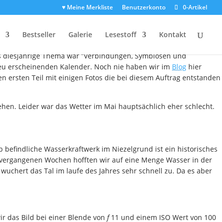
♥ Meine Merkliste
Benutzerkonto
0-Artikel
l 1
Bestseller
Galerie
Lesestoff
Kontakt
gs. Grund war wie in den beiden letzten Jahren wieder der
Das diesjährige Thema war “Verbindungen, Symbiosen und
neu erscheinenden Kalender. Noch nie haben wir im
Blog
hier
n ersten Teil mit einigen Fotos die bei diesem Auftrag entstanden
gehen. Leider war das Wetter im Mai hauptsächlich eher schlecht.
befindliche Wasserkraftwerk im Niezelgrund ist ein historisches
en vergangenen Wochen hofften wir auf eine Menge Wasser in der
chert das Tal im laufe des Jahres sehr schnell zu. Da es aber
ir das Bild bei einer Blende von
f
11 und einem ISO Wert von 100