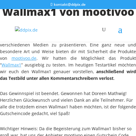
kontakt@ddpix.de
Wallmax1 von mootivoo
im Test
Es gibt unzählige Möglichkeiten, seine eigenen Fotos auf
verschiedenen Medien zu präsentieren. Eine ganz neue und
besondere Art und Weise bieten dir mit Sicherheit die Produkte
von
mootivoo.de
. Wir hatten die Möglichkeit das Produk
“
Wallmax1
” ausgiebig zu testen. Im heutigen Testartikel möchten
wir euch den Wallmax1 genauer vorstellen,
anschließend wir
das Testbild unter allen Kommentarschreibern verlost
.
Das Gewinnspiel ist beendet. Gewonnen hat Doreen Mathwig!
Herzlichen Glückwunsch und vielen Dank an alle Teilnehmer. Für
alle die trotzdem einen Wallmax1 haben möchten, ist der folgende
Gutscheincode gedacht, viel Spaß!
Wichtiger Hinweis: Da die Begeisterung zum Wallmax1 bisher so
groß war, hat uns der Anbieter mootivoo einen Gutschein Code