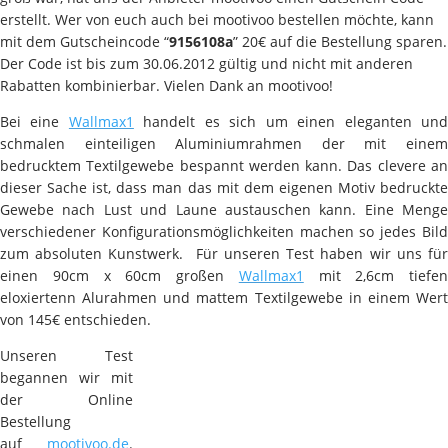
erstellt. Wer von euch auch bei mootivoo bestellen möchte, kann
mit dem Gutscheincode “
9156108a
” 20€ auf die Bestellung sparen.
Der Code ist bis zum 30.06.2012 gültig und nicht mit anderen
Rabatten kombinierbar. Vielen Dank an mootivoo!
Bei eine
Wallmax1
handelt es sich um einen eleganten un
schmalen einteiligen Aluminiumrahmen der mit einem
bedrucktem Textilgewebe bespannt werden kann. Das clevere an
dieser Sache ist, dass man das mit dem eigenen Motiv bedruckte
Gewebe nach Lust und Laune austauschen kann. Eine Menge
verschiedener Konfigurationsmöglichkeiten machen so jedes Bild
zum absoluten Kunstwerk. Für unseren Test haben wir uns für
einen 90cm x 60cm großen
Wallmax1
mit 2,6cm tiefen
eloxiertenn Alurahmen und mattem Textilgewebe in einem Wert
von 145€ entschieden.
Unseren Test
begannen wir mit
der Online
Bestellung
auf
mootivoo.de
.