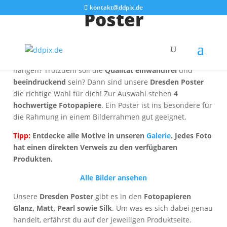
kontakt@ddpix.de
Poster
Du suchst eine
einfache
und
günstige
Möglichkeit, unsere
Dresden Fotos
im
großen Format
an die eigene Wand zu
hängen? Trotzdem soll die
Qualität einwandfrei
und
beeindruckend
sein? Dann sind unsere
Dresden Poster
die richtige Wahl für dich! Zur Auswahl stehen
4
hochwertige Fotopapiere
. Ein Poster ist ins besondere für
die Rahmung in einem Bilderrahmen gut geeignet.
Tipp:
Entdecke alle Motive in unseren
Galerie
. Jedes Foto
hat einen direkten Verweis zu den verfügbaren
Produkten.
Alle Bilder ansehen
Unsere
Dresden Poster
gibt es in den
Fotopapieren
Glanz, Matt, Pearl sowie Silk
. Um was es sich dabei genau
handelt, erfährst du auf der jeweiligen Produktseite.