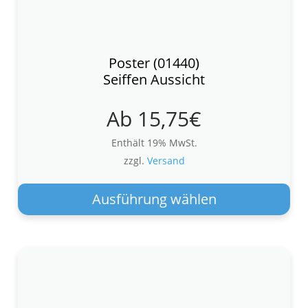
Poster (01440)
Seiffen Aussicht
Ab
15,75
€
Enthält 19% MwSt.
zzgl.
Versand
Die
Pro
Ausführung wählen
wei
meh
Var
auf.
Die
Opt