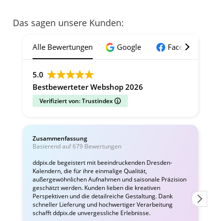
Das sagen unsere Kunden:
Alle Bewertungen
Google
Facebook
5.0
Bestbewerteter Webshop 2026
Verifiziert von: Trustindex
Zusammenfassung
C
Basierend auf 679 Bewertungen
v
ddpix.de begeistert mit beeindruckenden Dresden-
Kalendern, die für ihre einmalige Qualität,
W
außergewöhnlichen Aufnahmen und saisonale Präzision
i
geschätzt werden. Kunden lieben die kreativen
Perspektiven und die detailreiche Gestaltung. Dank
schneller Lieferung und hochwertiger Verarbeitung
schafft ddpix.de unvergessliche Erlebnisse.