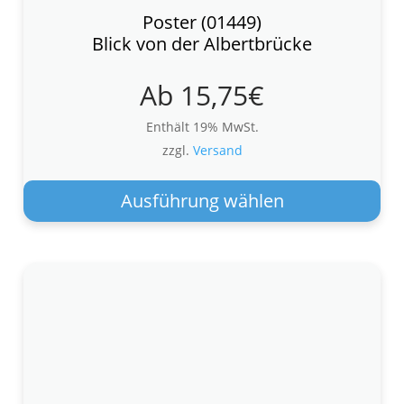
Poster (01449)
Blick von der Albertbrücke
Ab
15,75
€
Enthält 19% MwSt.
zzgl.
Versand
Die
Pro
Ausführung wählen
wei
meh
Var
auf.
Die
Opt
kön
auf