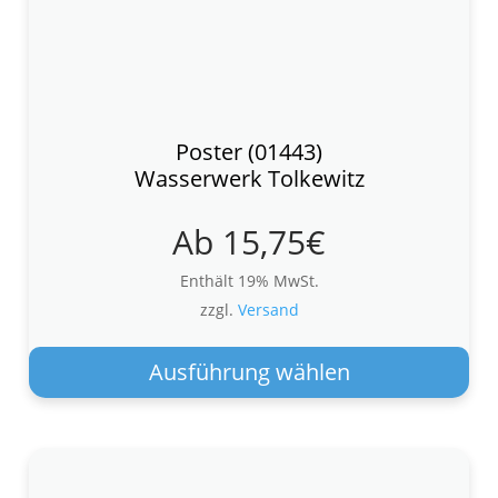
Poster (01443)
Wasserwerk Tolkewitz
Ab
15,75
€
Enthält 19% MwSt.
zzgl.
Versand
Die
Pro
Ausführung wählen
wei
meh
Var
auf.