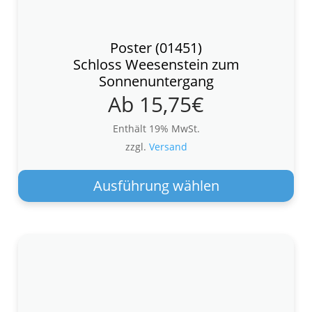
Poster (01451)
Schloss Weesenstein zum
Sonnenuntergang
Ab
15,75
€
Enthält 19% MwSt.
zzgl.
Versand
Die
Pro
Ausführung wählen
wei
meh
Var
auf.
Die
Opt
kön