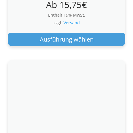
Ab
15,75
€
Enthält 19% MwSt.
zzgl.
Versand
Die
Pro
Ausführung wählen
wei
meh
Var
auf.
Die
Opt
kön
auf
der
Pro
gew
wer