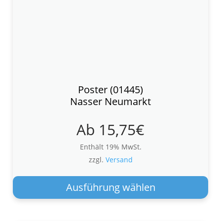
Poster (01445)
Nasser Neumarkt
Ab
15,75
€
Enthält 19% MwSt.
zzgl.
Versand
Die
Pro
Ausführung wählen
wei
meh