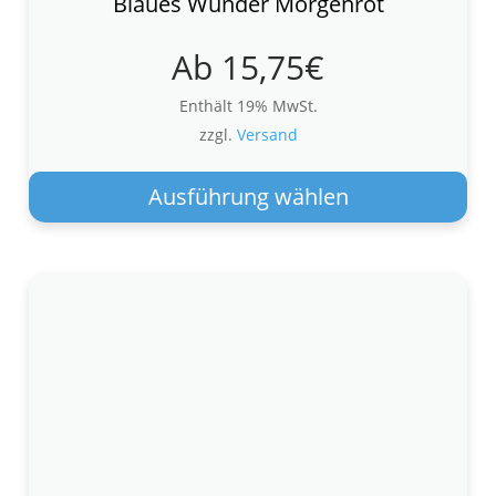
Blaues Wunder Morgenrot
Ab
15,75
€
Enthält 19% MwSt.
zzgl.
Versand
Die
Pro
Ausführung wählen
wei
meh
Var
auf.
Die
Opt
kön
auf
der
Pro