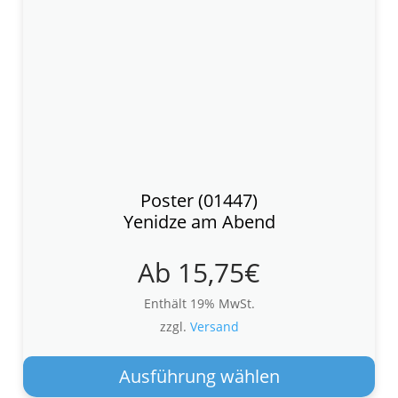
Poster (01447)
Yenidze am Abend
Ab
15,75
€
Enthält 19% MwSt.
zzgl.
Versand
Die
Pro
Ausführung wählen
wei