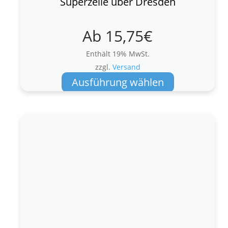
Superzelle über Dresden
Ab
15,75
€
Enthält 19% MwSt.
zzgl.
Versand
Dieses
Ausführung wählen
Produkt
weist
mehrere
Varianten
auf.
Die
Optionen
können
auf
der
Produktseite