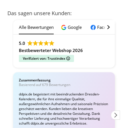
Das sagen unsere Kunden:
Alle Bewertungen
Google
Facebook
5.0
Bestbewerteter Webshop 2026
Verifiziert von: Trustindex
Zusammenfassung
C
Basierend auf 679 Bewertungen
v
ddpix.de begeistert mit beeindruckenden Dresden-
Kalendern, die für ihre einmalige Qualität,
W
außergewöhnlichen Aufnahmen und saisonale Präzision
i
geschätzt werden. Kunden lieben die kreativen
Perspektiven und die detailreiche Gestaltung. Dank
schneller Lieferung und hochwertiger Verarbeitung
schafft ddpix.de unvergessliche Erlebnisse.