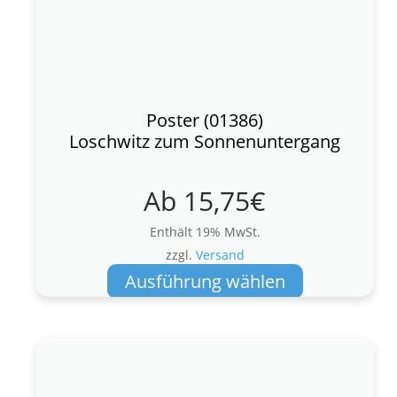
Poster (01386)
Loschwitz zum Sonnenuntergang
Ab
15,75
€
Enthält 19% MwSt.
zzgl.
Versand
Dieses
Ausführung wählen
Produkt
weist
mehrere
Varianten
auf.