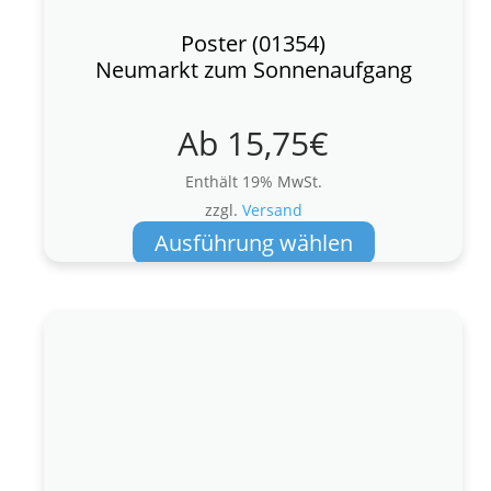
Poster (01354)
Neumarkt zum Sonnenaufgang
Ab
15,75
€
Enthält 19% MwSt.
zzgl.
Versand
Dieses
Ausführung wählen
Produkt
weist
mehrere
Varianten
auf.
Die
Optionen
können