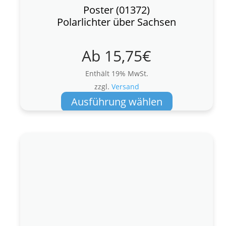
Poster (01372)
Polarlichter über Sachsen
Ab
15,75
€
Enthält 19% MwSt.
zzgl.
Versand
Dieses
Ausführung wählen
Produkt
weist
mehrere
Varianten
auf.
Die
Optionen
können
auf