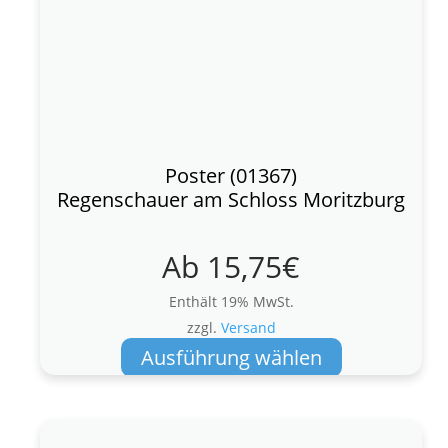
Poster (01367)
Regenschauer am Schloss Moritzburg
Ab
15,75
€
Enthält 19% MwSt.
zzgl.
Versand
Dieses
Ausführung wählen
Produkt
weist
mehrere