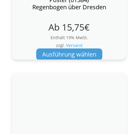
Regenbogen über Dresden
Ab
15,75
€
Enthält 19% MwSt.
zzgl.
Versand
Dieses
Ausführung wählen
Produkt
weist
mehrere
Varianten
auf.
Die
Optionen
können
auf
der