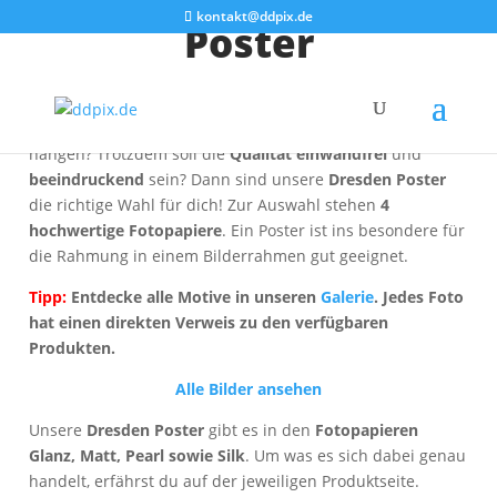
kontakt@ddpix.de
Poster
Du suchst eine
einfache
und
günstige
Möglichkeit, unsere
Dresden Fotos
im
großen Format
an die eigene Wand zu
hängen? Trotzdem soll die
Qualität einwandfrei
und
beeindruckend
sein? Dann sind unsere
Dresden Poster
die richtige Wahl für dich! Zur Auswahl stehen
4
hochwertige Fotopapiere
. Ein Poster ist ins besondere für
die Rahmung in einem Bilderrahmen gut geeignet.
Tipp:
Entdecke alle Motive in unseren
Galerie
. Jedes Foto
hat einen direkten Verweis zu den verfügbaren
Produkten.
Alle Bilder ansehen
Unsere
Dresden Poster
gibt es in den
Fotopapieren
Glanz, Matt, Pearl sowie Silk
. Um was es sich dabei genau
handelt, erfährst du auf der jeweiligen Produktseite.