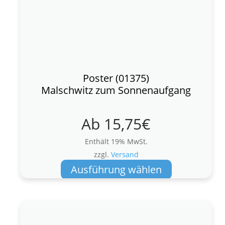
Poster (01375)
Malschwitz zum Sonnenaufgang
Ab
15,75
€
Enthält 19% MwSt.
zzgl.
Versand
Dieses
Ausführung wählen
Produkt
weist
mehrere
Varianten