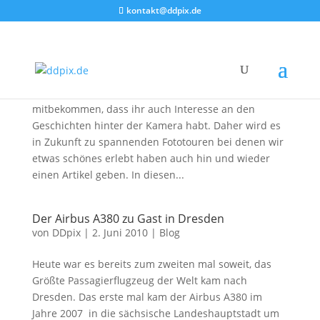
kontakt@ddpix.de
Flug 4U9022 ganz nah!
von
DDpix
|
21. Juli 2017
|
Fotoberichte
In den letzten Tagen haben wir immer häufiger
mitbekommen, dass ihr auch Interesse an den
Geschichten hinter der Kamera habt. Daher wird es
in Zukunft zu spannenden Fototouren bei denen wir
etwas schönes erlebt haben auch hin und wieder
einen Artikel geben. In diesen...
Der Airbus A380 zu Gast in Dresden
von
DDpix
|
2. Juni 2010
|
Blog
Heute war es bereits zum zweiten mal soweit, das
Größte Passagierflugzeug der Welt kam nach
Dresden. Das erste mal kam der Airbus A380 im
Jahre 2007 in die sächsische Landeshauptstadt um