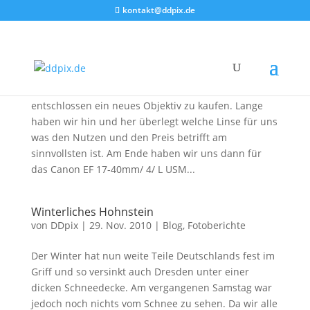
kontakt@ddpix.de
VW Manufaktur und neues Objektiv
von
DDpix
|
21. Apr. 2011
|
Blog
,
Fotoberichte
Gestern war es soweit, wir haben uns dazu
entschlossen ein neues Objektiv zu kaufen. Lange
haben wir hin und her überlegt welche Linse für uns
was den Nutzen und den Preis betrifft am
sinnvollsten ist. Am Ende haben wir uns dann für
das Canon EF 17-40mm/ 4/ L USM...
Winterliches Hohnstein
von
DDpix
|
29. Nov. 2010
|
Blog
,
Fotoberichte
Der Winter hat nun weite Teile Deutschlands fest im
Griff und so versinkt auch Dresden unter einer
dicken Schneedecke. Am vergangenen Samstag war
jedoch noch nichts vom Schnee zu sehen. Da wir alle