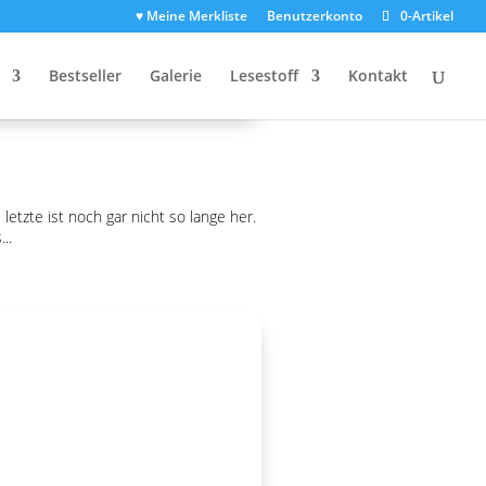
♥ Meine Merkliste
Benutzerkonto
0-Artikel
Bestseller
Galerie
Lesestoff
Kontakt
etzte ist noch gar nicht so lange her.
..