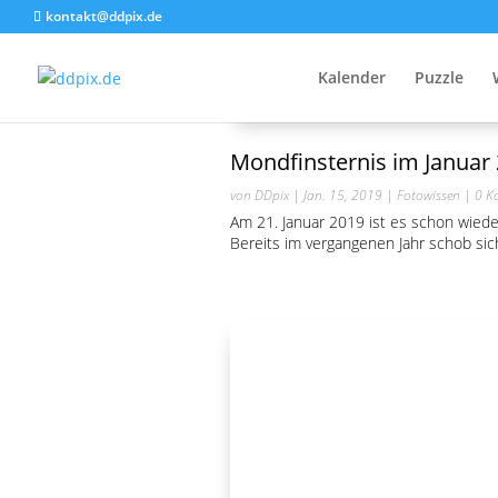
kontakt@ddpix.de
Kalender
Puzzle
Mondfinsternis im Januar 
von
DDpix
|
Jan. 15, 2019
|
Fotowissen
| 0 K
Am 21. Januar 2019 ist es schon wieder
Bereits im vergangenen Jahr schob sic