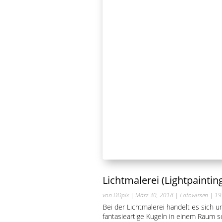
Lichtmalerei (Lightpaintin
von
DDpix
|
März 30, 2018
|
Fotowissen
| 19
Bei der Lichtmalerei handelt es sich 
fantasieartige Kugeln in einem Raum s