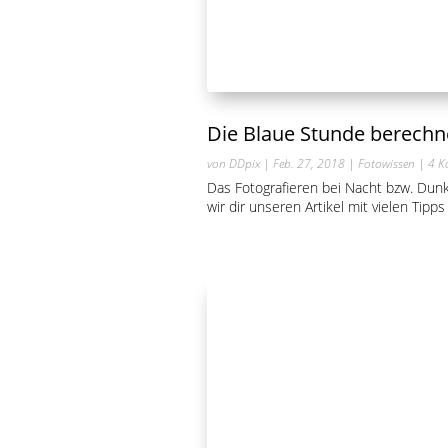
Die Blaue Stunde berech
von
DDpix
|
Feb. 27, 2018
|
Fotowissen
| 4 K
Das Fotografieren bei Nacht bzw. Dunk
wir dir unseren Artikel mit vielen Tipp