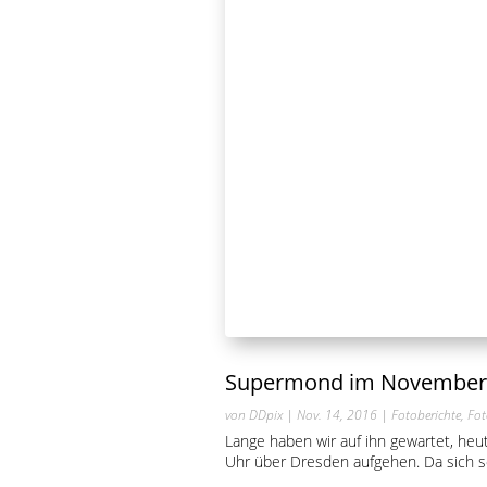
Supermond im November
von
DDpix
|
Nov. 14, 2016
|
Fotoberichte
,
Fot
Lange haben wir auf ihn gewartet, he
Uhr über Dresden aufgehen. Da sich s