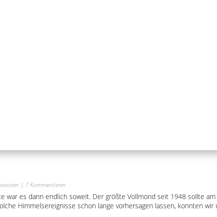
owissen
| 7 Kommentieren
ute war es dann endlich soweit. Der größte Vollmond seit 1948 sollte 
olche Himmelsereignisse schon lange vorhersagen lassen, konnten wir u